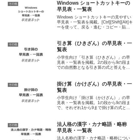
して使えるシンプルな印刷用PDFファイ
Windows ショートカットキーの
その他
ルも提供。
早見表・一覧表
Windows ショートカットキーの見やすい
早見表・一覧表を掲載。[Ctrl][Shift][Alt]キ
ーを使って、戻る・進む・コピー・貼り
付けなどの基本的な操作を確認できま
す。会員登録不要、無料でダウンロード
して使えるシンプルな印刷用PDFファイ
引き算（ひきざん）の早見表・一
その他
ルも提供。
覧表
小学生向け「引き算（ひきざん）」の早
見表・一覧表を掲載。2の段から9の段ま
での自然数となる引き算の式と答えを一
覧で確認できます。会員登録不要、無料
でダウンロードして使えるシンプルな印
刷用PDFファイルも提供。
掛け算（かけざん）の早見表・一
その他
覧表
小学生向け「掛け算（かけざん）」の早
見表・一覧表を掲載。1の段から9の段ま
で、それぞれ1から9まで掛け算の式と答
えを一覧で確認できます。会員登録不
要、無料でダウンロードして使えるシン
プルな印刷用PDFファイルも提供。
法人格の漢字・カナ略語・略称
その他
早見表・一覧表
法人名称の漢字・カナ略語・略称につい