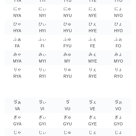
TYA
TYI
TYU
TYE
TYO
にゃ
にぃ
にゅ
にぇ
にょ
NYA
NYI
NYU
NYE
NYO
ひゃ
ひぃ
ひゅ
ひぇ
ひょ
HYA
HYI
HYU
HYE
HYO
ふぁ
ふぃ
ふゅ
ふぇ
ふぉ
FA
FI
FYU
FE
FO
みゃ
みぃ
みゅ
みぇ
みょ
MYA
MYI
MY
MYE
MYO
りゃ
りぃ
りゅ
りぇ
りょ
RYA
RYI
RYU
RYE
RYO
ゔぁ
ゔぃ
ゔ
ゔぇ
ゔぉ
VA
VI
VU
VE
VO
ぎゃ
ぎぃ
ぎゅ
ぎぇ
ぎょ
GYA
GYI
GYU
GYE
GYO
じゃ
じぃ
じゅ
じぇ
じょ