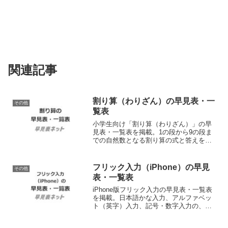
関連記事
割り算（わりざん）の早見表・一
その他
覧表
小学生向け「割り算（わりざん）」の早
見表・一覧表を掲載。1の段から9の段ま
での自然数となる割り算の式と答えを一
覧で確認できます。会員登録不要、無料
でダウンロードして使えるシンプルな印
刷用PDFファイルも提供。
フリック入力（iPhone）の早見
その他
表・一覧表
iPhone版フリック入力の早見表・一覧表
を掲載。日本語かな入力、アルファベッ
ト（英字）入力、記号・数字入力の、そ
れぞれ上下左右の入力文字を確認できま
す。会員登録不要、無料でダウンロード