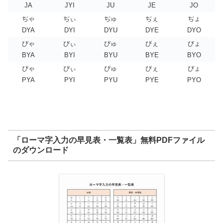
JA
JYI
JU
JE
JO
ぢゃ
ぢぃ
ぢゅ
ぢぇ
ぢょ
DYA
DYI
DYU
DYE
DYO
びゃ
びぃ
びゅ
びぇ
びょ
BYA
BYI
BYU
BYE
BYO
ぴゃ
ぴぃ
ぴゅ
ぴぇ
ぴょ
PYA
PYI
PYU
PYE
PYO
「ローマ字入力の早見表・一覧表」無料PDFファイル
のダウンロード