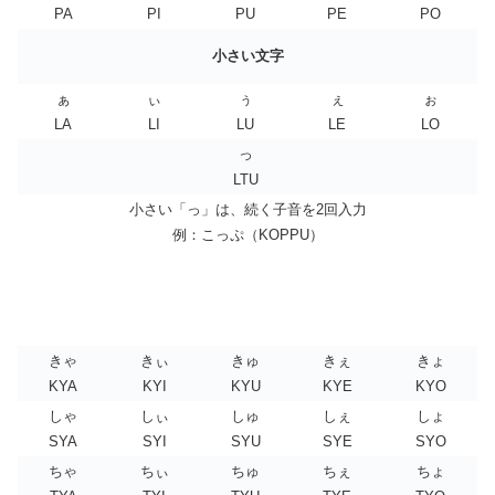
PA
PI
PU
PE
PO
小さい文字
ぁ
ぃ
ぅ
ぇ
ぉ
LA
LI
LU
LE
LO
っ
LTU
小さい「っ」は、続く子音を2回入力
例：こっぷ（KOPPU）
きゃ
きぃ
きゅ
きぇ
きょ
KYA
KYI
KYU
KYE
KYO
しゃ
しぃ
しゅ
しぇ
しょ
SYA
SYI
SYU
SYE
SYO
ちゃ
ちぃ
ちゅ
ちぇ
ちょ