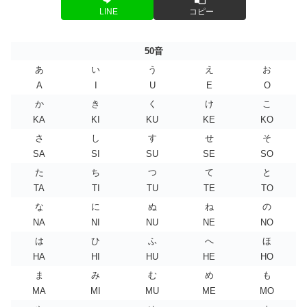
LINE
コピー
50音
あ
い
う
え
お
A
I
U
E
O
か
き
く
け
こ
KA
KI
KU
KE
KO
さ
し
す
せ
そ
SA
SI
SU
SE
SO
た
ち
つ
て
と
TA
TI
TU
TE
TO
な
に
ぬ
ね
の
NA
NI
NU
NE
NO
は
ひ
ふ
へ
ほ
HA
HI
HU
HE
HO
ま
み
む
め
も
MA
MI
MU
ME
MO