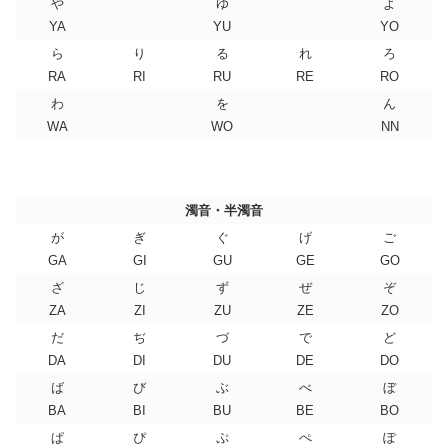
や
ゆ
よ
YA
YU
YO
ら
り
る
れ
ろ
RA
RI
RU
RE
RO
わ
を
ん
WA
WO
NN
濁音・半濁音
が
ぎ
ぐ
げ
ご
GA
GI
GU
GE
GO
ざ
じ
ず
ぜ
ぞ
ZA
ZI
ZU
ZE
ZO
だ
ぢ
づ
で
ど
DA
DI
DU
DE
DO
ば
び
ぶ
べ
ぼ
BA
BI
BU
BE
BO
ぱ
ぴ
ぷ
ぺ
ぽ