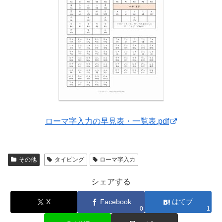
ローマ字入力の早見表・一覧表.pdf
その他
タイピング
ローマ字入力
シェアする
X
Facebook
はてブ
0
1