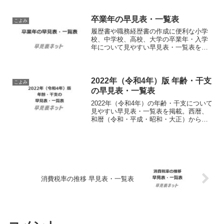
ロードして使えるシンプルな印刷用PDF
ファイルも提供。
卒業年の早見表・一覧表
こよみ
履歴書や職務経歴書の作成に便利な小学
校、中学校、高校、大学の卒業年・入学
年について見やすい早見表・一覧表を掲
載。西暦、和暦（令和・平成・昭和）か
ら簡単に卒業年度が何年かを確認できま
す。会員登録不要、無料でダウンロード
して使えるシンプルな印刷用PDFファイ
2022年（令和4年）版 年齢・干支
こよみ
ルも提供。
の早見表・一覧表
2022年（令和4年）の年齢・干支について
見やすい早見表・一覧表を掲載。西暦、
和暦（令和・平成・昭和・大正）から満
年齢・十二支を確認できます。会員登録
不要、無料でダウンロードして使えるシ
ンプルな印刷用PDFファイルも提供。
消費税率の推移 早見表・一覧表