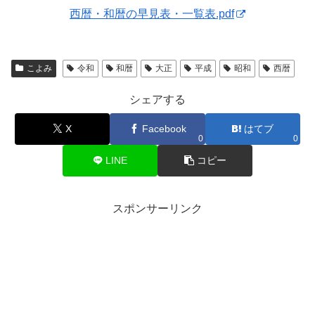
西暦・和暦の早見表・一覧表.pdf
こよみ
令和
和暦
大正
平成
昭和
西暦
シェアする
X
Facebook
はてブ
0
0
LINE
コピー
スポンサーリンク