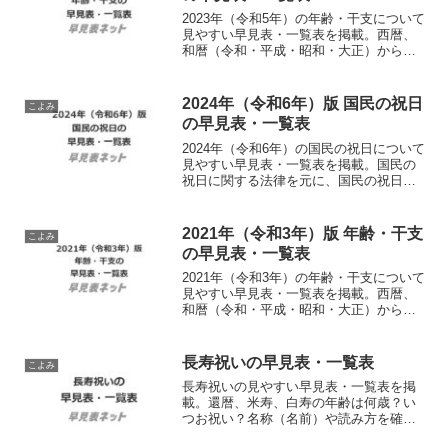
2023年（令和5年）の年齢・干支について
見やすい早見表・一覧表を掲載。西暦、
和暦（令和・平成・昭和・大正）から満
年齢・十二支を確認できます。会員登録
不要、無料でダウンロードして使えるシ
ンプルな印刷用PDFファイルも提供。
2024年（令和6年）版 国民の祝日
こよみ
の早見表・一覧表
2024年（令和6年）の国民の祝日について
見やすい早見表・一覧表を掲載。国民の
祝日に関する法律を元に、国民の祝日
（休日）が何月何日にあるのか一覧で確
認できます。会員登録不要、無料でダウ
ンロードして使えるシンプルな印刷用
2021年（令和3年）版 年齢・干支
こよみ
PDFファイルも提供。
の早見表・一覧表
2021年（令和3年）の年齢・干支について
見やすい早見表・一覧表を掲載。西暦、
和暦（令和・平成・昭和・大正）から満
年齢・十二支を確認できます。会員登録
不要、無料でダウンロードして使えるシ
ンプルな印刷用PDFファイルも提供。
長寿祝いの早見表・一覧表
こよみ
長寿祝いの見やすい早見表・一覧表を掲
載。還暦、米寿、白寿の年齢は何歳？い
つお祝い？名称（名前）や読み方を確認
できます。会員登録不要、無料でダウン