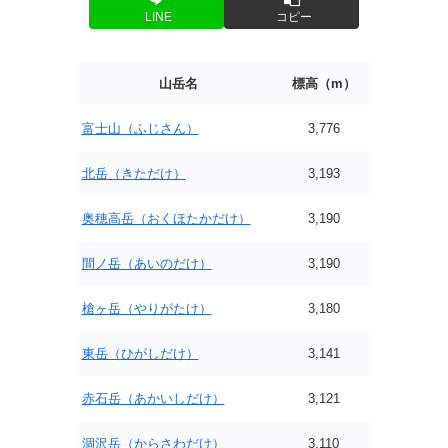
LINE
コピー
山岳名
標高（m）
富士山（ふじさん）
3,776
北岳（きただけ）
3,193
奥穂高岳（おくほたかだけ）
3,190
間ノ岳（あいのだけ）
3,190
槍ヶ岳（やりがたけ）
3,180
東岳（ひがしだけ）
3,141
赤石岳（あかいしだけ）
3,121
涸沢岳（からさわだけ）
3,110