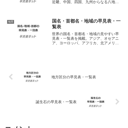
近畿、中国、四国、九州からなる八地方
区分と、東日本、西日本の各都道府県名
を確認できます。会員登録不要、無料で
ダウンロードして使えるシンプルな印刷
用PDFファイルも提供。
国名・首都名・地域の早見表・一
地理
覧表
世界の国名・首都名・地域の見やすい早
見表・一覧表を掲載。アジア、オセアニ
ア、ヨーロッパ、アフリカ、北アメリ
カ、南アメリカの国・首都を一覧で確認
できます。会員登録不要、無料でダウン
ロードして使えるシンプルな印刷用PDF
ファイルも提供。
地方区分の早見表・一覧表
誕生石の早見表・一覧表