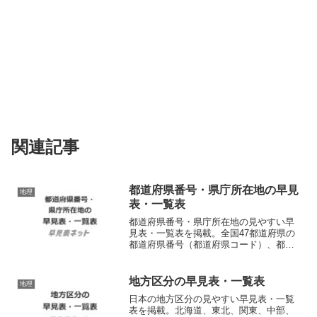
関連記事
都道府県番号・県庁所在地の早見
地理
表・一覧表
都道府県番号・県庁所在地の見やすい早
見表・一覧表を掲載。全国47都道府県の
都道府県番号（都道府県コード）、都道
府県名、県庁所在地を一覧で確認できま
す。会員登録不要、無料でダウンロード
して使えるシンプルな印刷用PDFファイ
地方区分の早見表・一覧表
地理
ルも提供。
日本の地方区分の見やすい早見表・一覧
表を掲載。北海道、東北、関東、中部、