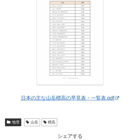
日本の主な山岳標高の早見表・一覧表.pdf
地理
山岳
標高
シェアする