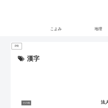
こよみ
地理
PR
漢字
法
その他